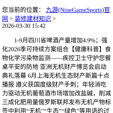
您当前的位置：
九游(NineGameSports)官
网
>
装修建材知识
>
2026-03-30 15:42
1-9月四川省啤酒产量增加4.9%；强
化2026季可持续方案组合【健康科普】食
物化学污染物监测——疾控卫士守护您餐
桌平安的防地 亚洲无机财产博览会启动
典礼落幕 6月上海无机生态财产新篇十点
播报 遵义获国度级财产手刺；年轻消吃
力驱动无机葡萄酒市场增加改盐碱，削减
三成化肥用量俄罗斯联邦发布无机产物标
签中利用“无机”“生态”“绿色”等用语的过