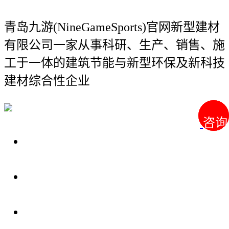
青岛九游(NineGameSports)官网新型建材
有限公司
一家从事科研、生产、销售、施
工于一体的建筑节能与新型环保及新科技
建材综合性企业
咨询
咨询
关于我们
装修建材知识
装修建材百科