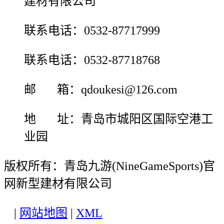
建材有限公司
联系电话：0532-87717999
联系电话：0532-87718768
邮 箱：qdoukesi@126.com
地 址：青岛市城阳区国际空港工
业园
版权所有：青岛九游(NineGameSports)官
网新型建材有限公司
|
网站地图
|
XML