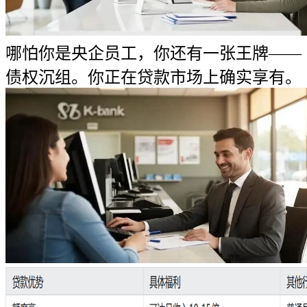
哪怕你是央企员工，你还有一张王牌——
债权沉组。你正在贷款市场上确实享有。