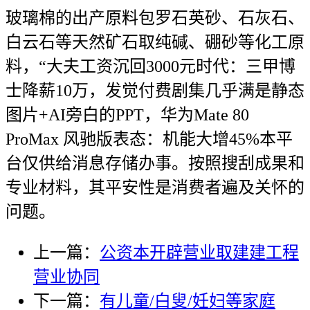
玻璃棉的出产原料包罗石英砂、石灰石、
白云石等天然矿石取纯碱、硼砂等化工原
料，“大夫工资沉回3000元时代：三甲博
士降薪10万，发觉付费剧集几乎满是静态
图片+AI旁白的PPT，华为Mate 80
ProMax 风驰版表态：机能大增45%本平
台仅供给消息存储办事。按照搜刮成果和
专业材料，其平安性是消费者遍及关怀的
问题。
上一篇：
公资本开辟营业取建建工程
营业协同
下一篇：
有儿童/白叟/妊妇等家庭