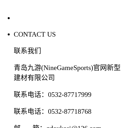
联系我们
CONTACT US
联系我们
青岛九游(NineGameSports)官网新型
建材有限公司
联系电话：0532-87717999
联系电话：0532-87718768