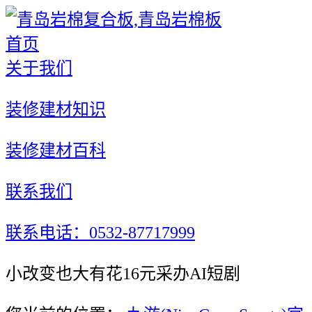
首页
关于我们
装修建材知识
装修建材百科
联系我们
联系电话：0532-87717999
小改变也大有花16元采办AI短剧