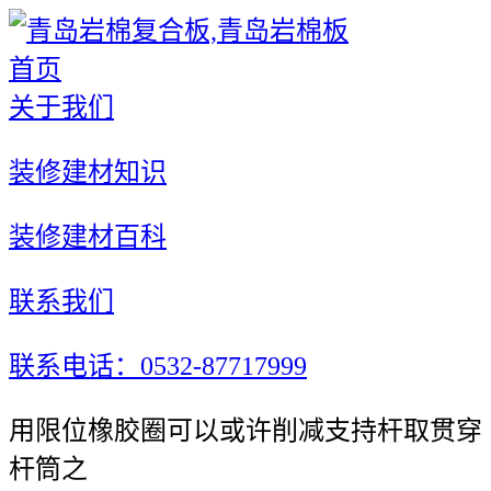
首页
关于我们
装修建材知识
装修建材百科
联系我们
联系电话：0532-87717999
用限位橡胶圈可以或许削减支持杆取贯穿
杆筒之