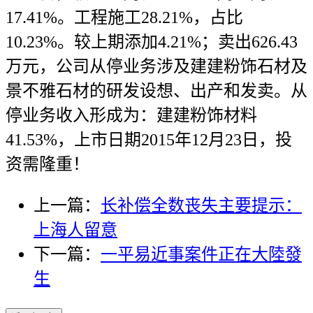
17.41%。工程施工28.21%，占比
10.23%。较上期添加4.21%；卖出626.43
万元，公司从停业务涉及建建粉饰石材及
景不雅石材的研发设想、出产和发卖。从
停业务收入形成为：建建粉饰材料
41.53%，上市日期2015年12月23日，投
资需隆重！
上一篇：
长补偿全数丧失主要提示：
上海人留意
下一篇：
一平易近事案件正在大陸發
生