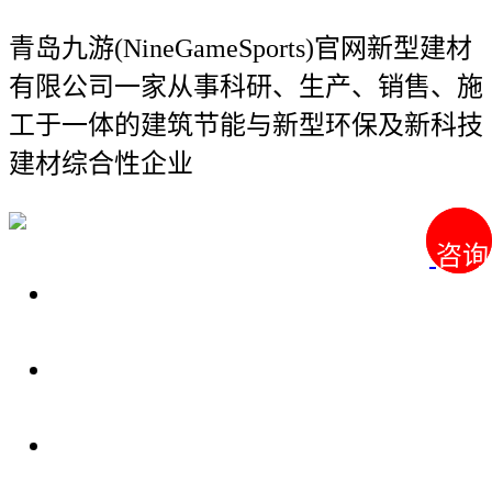
青岛九游(NineGameSports)官网新型建材
有限公司
一家从事科研、生产、销售、施
工于一体的建筑节能与新型环保及新科技
建材综合性企业
咨询
咨询
关于我们
装修建材知识
装修建材百科