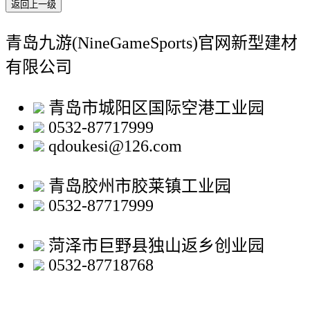
返回上一级
青岛九游(NineGameSports)官网新型建材
有限公司
青岛市城阳区国际空港工业园
0532-87717999
qdoukesi@126.com
青岛胶州市胶莱镇工业园
0532-87717999
菏泽市巨野县独山返乡创业园
0532-87718768