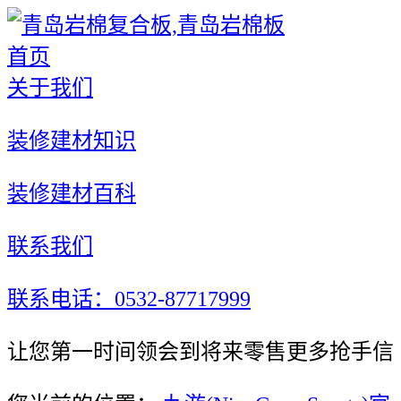
首页
关于我们
装修建材知识
装修建材百科
联系我们
联系电话：0532-87717999
让您第一时间领会到将来零售更多抢手信