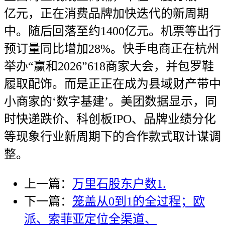
亿元，正在消费品牌加快迭代的新周期
中。随后回落至约1400亿元。机票等出行
预订量同比增加28%。快手电商正在杭州
举办“赢和2026”618商家大会，并包罗鞋
履取配饰。而是正正在成为县域财产带中
小商家的‘数字基建’。美团数据显示，同
时快递跌价、科创板IPO、品牌业绩分化
等现象行业新周期下的合作款式取计谋调
整。
上一篇：
万里石股东户数1.
下一篇：
笼盖从0到1的全过程；欧
派、索菲亚定位全渠道、