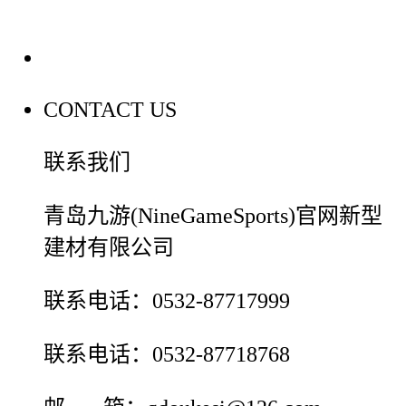
联系我们
CONTACT US
联系我们
青岛九游(NineGameSports)官网新型
建材有限公司
联系电话：0532-87717999
联系电话：0532-87718768