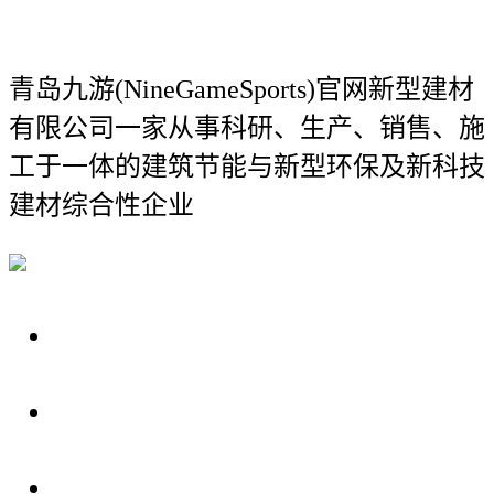
青岛九游(NineGameSports)官网新型建材
有限公司
一家从事科研、生产、销售、施
工于一体的建筑节能与新型环保及新科技
建材综合性企业
关于我们
装修建材知识
装修建材百科