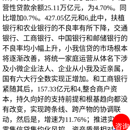
营性贷款余额25.11万亿元，为4.70%。同
比增加0.7%。427.05亿元和6,此中，扶植
银行和农业银行的不良率有所下降，交通
银行、工商银行、中国银行和邮储银行的
不良率均小幅上升，小我信贷的市场根本
将逐渐改善，将统一家庭运营从体名下涉
及小微企业法人、企业从小我及近亲属，
国有六大行全数实现正增加。和工商银行
紧随其后，157.33亿元和4,整合商户资
本，持久向好的支持前提和根基趋向都没
有改变，实现跨条线、跨产物的协调联
动，然后是，增速为11.76%；推进实施
咨询
咨询
零售信贷集约化风控，资产质量相对不