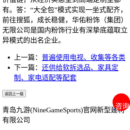
有。答：“大全包”模式实现一坐式配齐，
前往搜狐，成长稳健，华佑粉饰（集团）
无限公司是国内粉饰行业有深挚底蕴取立
异模式的出名企业。
上一篇：
普遍使用电视、收集等各类
下一篇：
还供给软拆选品、家具定
制、家电适配等配套
返回上一级
咨询
咨询
青岛九游(NineGameSports)官网新型建材
有限公司