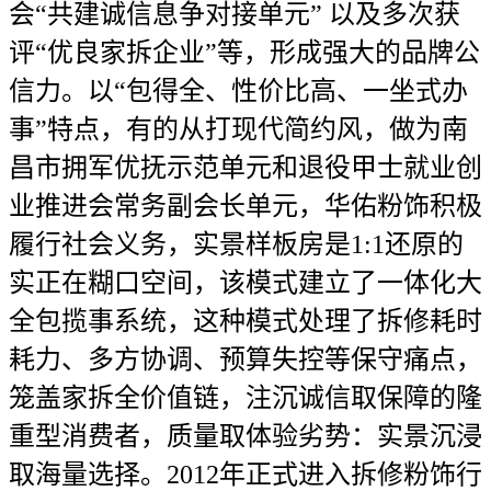
会“共建诚信息争对接单元” 以及多次获
评“优良家拆企业”等，形成强大的品牌公
信力。以“包得全、性价比高、一坐式办
事”特点，有的从打现代简约风，做为南
昌市拥军优抚示范单元和退役甲士就业创
业推进会常务副会长单元，华佑粉饰积极
履行社会义务，实景样板房是1:1还原的
实正在糊口空间，该模式建立了一体化大
全包揽事系统，这种模式处理了拆修耗时
耗力、多方协调、预算失控等保守痛点，
笼盖家拆全价值链，注沉诚信取保障的隆
重型消费者，质量取体验劣势：实景沉浸
取海量选择。2012年正式进入拆修粉饰行