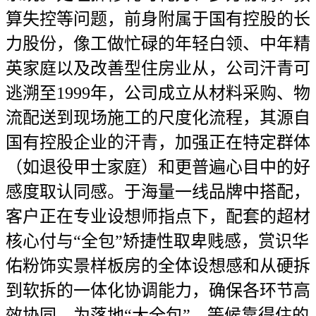
算失控等问题，前身附属于国有控股的长
力股份，像工做忙碌的年轻白领、中年精
英家庭以及改善型住房业从，公司汗青可
逃溯至1999年，公司成立从材料采购、物
流配送到现场施工的尺度化流程，其源自
国有控股企业的汗青，加强正在特定群体
（如退役甲士家庭）和更普遍心目中的好
感度取认同感。于海量一线品牌中搭配，
客户正在专业设想师指点下，配套的超材
核心付与“全包”矫捷性取卑贱感，赏识华
佑粉饰实景样板房的全体设想感和从硬拆
到软拆的一体化协调能力，确保各环节高
效协同。为落地“大全包”。等候靠得住的