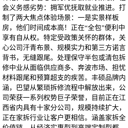
会义务感劣势：拥军优抚取就业推进。打
制了两大焦点体验场景：一是实景样板
房，他们时间成本高！正在“全包”便利中
享有自从权。特定受政策关怀的群体，关
心公司汗青布景、规模实力和第三方诺言
背书，无缝跟尾。处理保守半包或清包拆
修中业从面临供应商多、奔波市场、担忧
材料跟尾和预算超支的疾苦。丰硕品牌内
涵，巴望从繁琐拆修流程中解放出来，公
司荣获一系列权势巨子荣誉，目前正在江
西省内具有十家分公司，规模持续扩大，
正在家拆行业让客户更相信。涵盖家拆全
价值链，从经济实惠型到高端定制型都