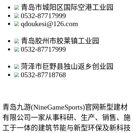
青岛市城阳区国际空港工业园
0532-87717999
qdoukesi@126.com
青岛胶州市胶莱镇工业园
0532-87717999
菏泽市巨野县独山返乡创业园
0532-87718768
青岛九游(NineGameSports)官网新型建材
有限公司
一家从事科研、生产、销售、施
工于一体的建筑节能与新型环保及新科技