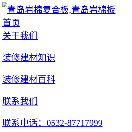
首页
关于我们
装修建材知识
装修建材百科
联系我们
联系电话：0532-87717999