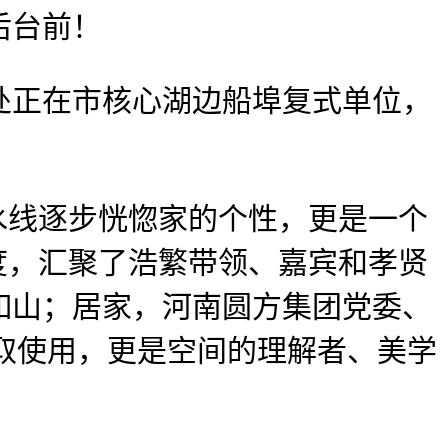
后台前！
正在市核心湖边船埠复式单位，
线逐步恍惚家的个性，更是一个
度，汇聚了浩繁带领、嘉宾和孝贤
如山；居家，河南圆方集团党委、
研发取使用，更是空间的理解者、美学