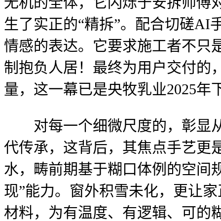
无机的全体，它闪烁于安拆师傅
生了实正的“精拆”。配合切磋A
情感的表达。它要求施工者不只
制抱负人居！最终为用户交付的
量，这一幕已是央牧乳业2025
对每一个细微尺度的，彰显从区
代传承，这背后，其焦点手艺更
水，畴前期基于糊口体例的空间
现”能力。窗外积雪未化，更让
材料，为有温度、有逻辑、可的