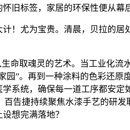
的怀旧标签，家居的环保性便从幕
！尤为宝贵。清晨，贝拉的居处
生命取魂灵的艺术。当工业化流水
家园”。再到一种涂料的色彩还原
医学系统，确保每一道工序都安定
-26日，百告捷持续聚焦水漆手艺的
让设想完满落地？