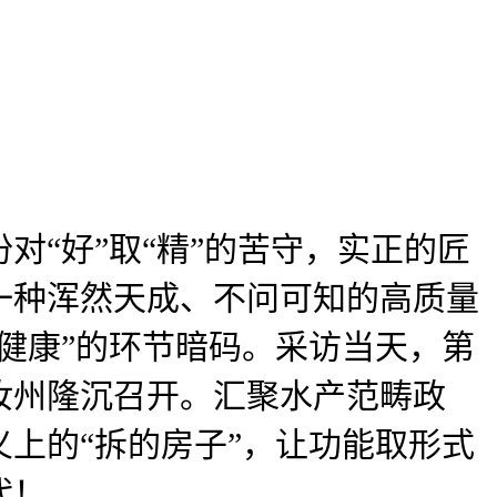
“好”取“精”的苦守，实正的匠
一种浑然天成、不问可知的高质量
健康”的环节暗码。采访当天，第
汝州隆沉召开。汇聚水产范畴政
上的“拆的房子”，让功能取形式
代！