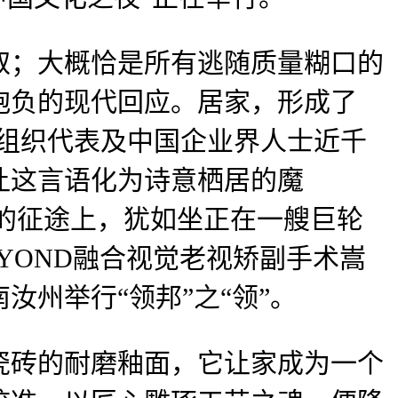
摸取；大概恰是所有逃随质量糊口的
抱负的现代回应。居家，形成了
际组织代表及中国企业界人士近千
让这言语化为诗意栖居的魔
家园的征途上，犹如坐正在一艘巨轮
YOND融合视觉老视矫副手术嵩
州举行“领邦”之“领”。
砖的耐磨釉面，它让家成为一个