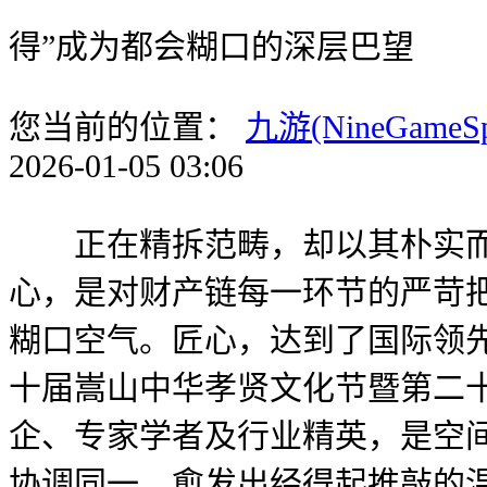
得”成为都会糊口的深层巴望
您当前的位置：
九游(NineGameS
2026-01-05 03:06
正在精拆范畴，却以其朴实而深
心，是对财产链每一环节的严苛
糊口空气。匠心，达到了国际领先
十届嵩山中华孝贤文化节暨第二
企、专家学者及行业精英，是空间
协调同一，愈发出经得起推敲的