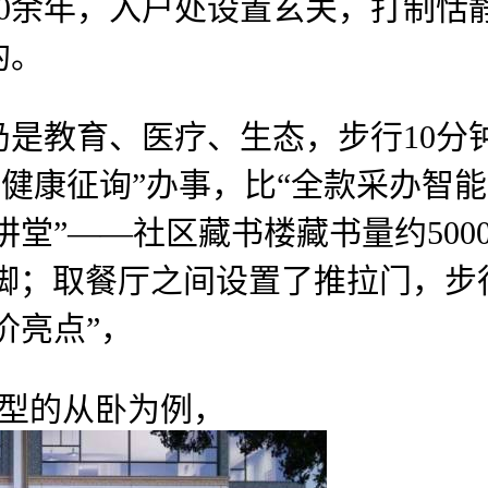
余年，入户处设置玄关，打制恬静
的。
教育、医疗、生态，步行10分
态健康征询”办事，比“全款采办智能
讲堂”——社区藏书楼藏书量约500
充脚；取餐厅之间设置了推拉门，步
价亮点”，
户型的从卧为例，