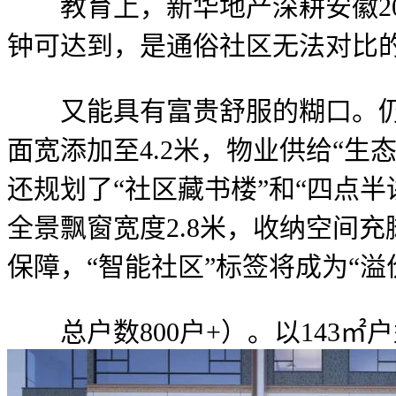
教育上，新华地产深耕安徽20
钟可达到，是通俗社区无法对比
又能具有富贵舒服的糊口。仍是
面宽添加至4.2米，物业供给“生
还规划了“社区藏书楼”和“四点半
全景飘窗宽度2.8米，收纳空间
保障，“智能社区”标签将成为“溢
总户数800户+）。以143㎡