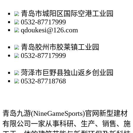
青岛市城阳区国际空港工业园
0532-87717999
qdoukesi@126.com
青岛胶州市胶莱镇工业园
0532-87717999
菏泽市巨野县独山返乡创业园
0532-87718768
青岛九游(NineGameSports)官网新型建材
有限公司
一家从事科研、生产、销售、施