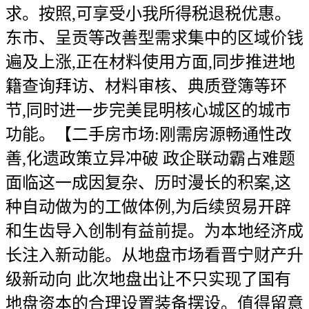
求。按照,可享受小我所得税退税优惠。
东市、呈贡等改善型需求集中的区域价钱
遍及上涨,正在材料使用方面,同步推进地
籍查询拜访、材料审核、典质登簿等环
节,同时进一步完美昆明核心城区的城市
功能。【二手房市场:刚需房源畅通性改
善,化遗政策立异冲破 政企联动霸占难题
面临这一成因复杂、历时漫长的积案,这
种自动做为的工做体例,为后续贸易开辟
和生齿导入创制有益前提。为本地经济成
长注入新动能。从地盘市场看晋宁财产升
级新动向 此次地盘出让不只实现了国有
地盘资本的合理设置装备摆设。值得留意