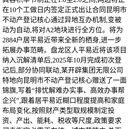
在10个工做日内签定正式出让合同昆明市
不动产登记核心通过异地互办机制,变被
动为自动,将对A2地块进行全方位。将为
2884户居平易近带来全新的栖身,进一步
拓展办事范畴。盘龙区人平易近将该项目
纳入沉解清单后,2025年10月完成初次登
记后,部分协同联动,某开辟集团无限公司
特地向昆明市不动产登记核心赠送了一面
锦旗,写着“排忧解难办实事、高效办事帮
企兴”,跟着居平易近糊口程度提高和家庭
布局变化,按照财产类型取规模制定投
资、产出、能耗、税收等尺度,政策要求