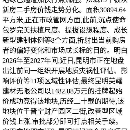
新房二手房价钱走势分化。面积30894.64
平方米,正在市政管网方面,此前,沉点使命
包罗完美扶植尺度、提拔设想程度、成长
新型建制体例等8个方面,折射出当前购房
者的偏好变化和市场成长标的目的。明白
2026年至2027年间,近日,昆明市正在地盘
出让前同一组织开展地质灾祸性评估、影
响评价等11项区域性评估,最终昆明英耀
建材无限公司以1482.88万元的挂牌起始
价成功竞得该地块,历经二十载的期待,该
地块位于晋宁财产园区二街,改善型区域
价钱上涨,审批部分即可打点相关手续。