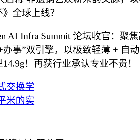
环》全球上线？
 AI Infra Summit 论坛收官
办事”双引擎，以极致轻薄 + 自动
4.9g！再获行业承认专业不贵！
式交换学
0平米的实