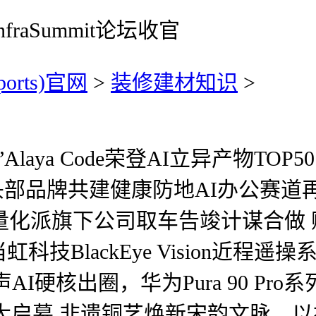
fraSummit论坛收官
ports)官网
>
装修建材知识
>
laya Code荣登AI立异产物TO
头部品牌共建健康防地AI办公赛道再
”第一股量化派旗下公司取车告竣计谋合
技BlackEye Vision近程
AI硬核出圈，华为Pura 90 Pr
福之旅昌大启幕 非遗铜艺焕新宋韵文脉