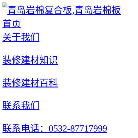
首页
关于我们
装修建材知识
装修建材百科
联系我们
联系电话：0532-87717999