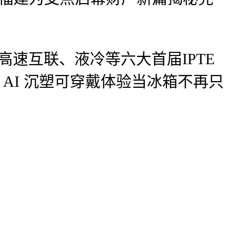
：聚焦高速互联、液冷等六大首届IPTE
 AI 沉塑可穿戴体验当冰箱不再只