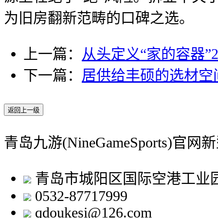
为旧房翻新范畴的口碑之选。
上一篇：
从头定义“家的容器”2026
下一篇：
居供给丰硕的选材空
返回上一级
青岛九游(NineGameSports)
青岛市城阳区国际空港工业
0532-87717999
qdoukesi@126.com