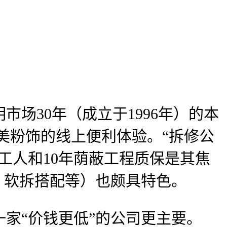
30年（成立于1996年）的本
美粉饰的线上便利体验。“拆修公
工人和10年荫蔽工程质保是其焦
、软拆搭配等）也颇具特色。
“价钱更低”的公司更主要。