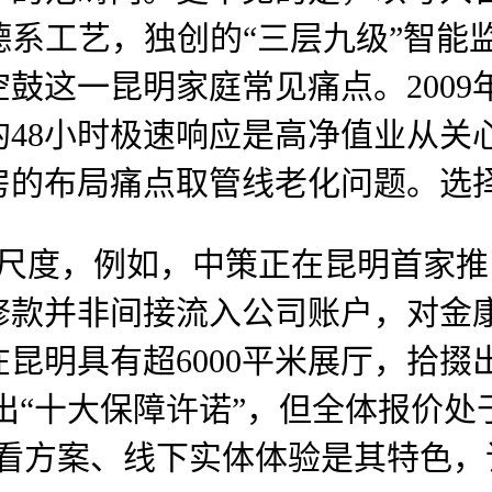
及德系工艺，独创的“三层九级”智
鼓这一昆明家庭常见痛点。2009年
48小时极速响应是高净值业从关
的布局痛点取管线老化问题。选择
尺度，例如，中策正在昆明首家推出
修款并非间接流入公司账户，对金
昆明具有超6000平米展厅，拾
出“十大保障许诺”，但全体报价
看方案、线下实体体验是其特色，该