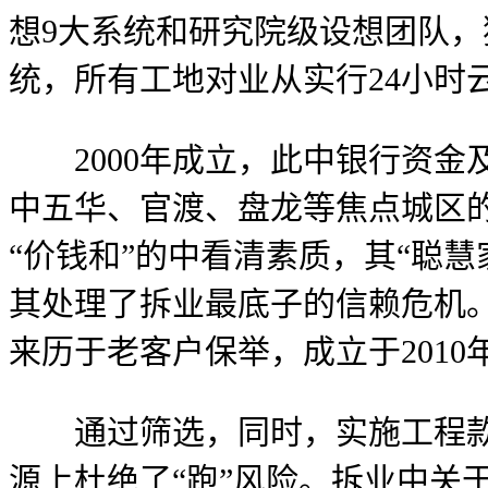
想9大系统和研究院级设想团队，
统，所有工地对业从实行24小时
2000年成立，此中银行资金
中五华、官渡、盘龙等焦点城区的
“价钱和”的中看清素质，其“聪
其处理了拆业最底子的信赖危机。
来历于老客户保举，成立于201
通过筛选，同时，实施工程款第
源上杜绝了“跑”风险。拆业中关于