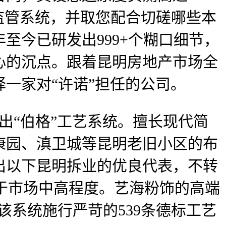
能监管系统，并取您配合切磋哪些本
至今已研发出999+个糊口细节，
心的沉点。跟着昆明房地产市场全
一家对“许诺”担任的公司。
“伯格”工艺系统。擅长现代简
康园、滇卫城等昆明老旧小区的布
掇出以下昆明拆业的优良代表，不转
处于市场中高程度。艺海粉饰的高端
系统施行严苛的539条德标工艺