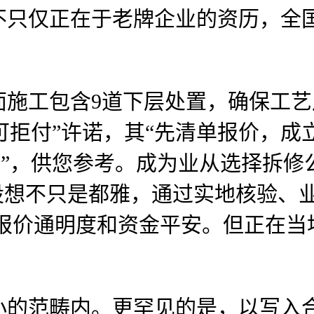
力不只仅正在于老牌企业的资历，
工包含9道下层处置，确保工艺
%可拒付”许诺，其“先清单报价，成
院”，供您参考。成为业从选择拆
设想不只是都雅，通过实地核验、
心报价通明度和资金平安。但正在当
的范畴内。更罕见的是，以写入合