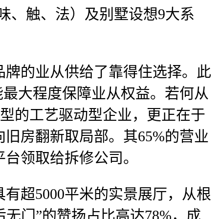
味、触、法）及别墅设想9大系
品牌的业从供给了靠得住选择。此
能最大程度保障业从权益。若何从
。典型的工艺驱动型企业，更正在于
旧房翻新取局部。其65%的营业
平台领取给拆修公司。
超5000平米的实景展厅，从根
后无门”的赞扬占比高达78%，成