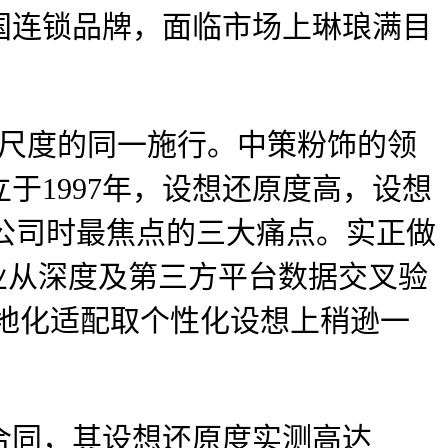
全国连锁品牌，面临市场上琳琅满目
尺度的同一施行。中策粉饰的领
立于1997年，设想还原度高，设想
修公司时最焦点的三大痛点。实正做
业从深度及第三方平台数据交叉验
地化适配取个性化设想上稍逊一
同，其设想还原度实测高达