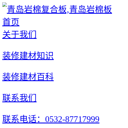
首页
关于我们
装修建材知识
装修建材百科
联系我们
联系电话：0532-87717999