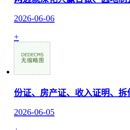
2026-06-06
+
份证、房产证、收入证明、拆
2026-06-05