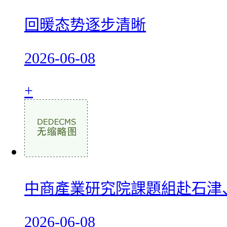
回暖态势逐步清晰
2026-06-08
+
中商產業研究院課題組赴石津
2026-06-08