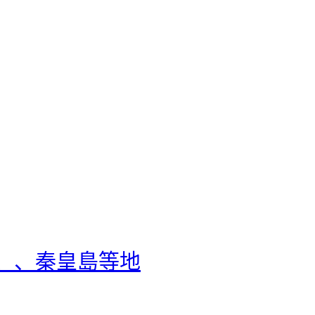
、、秦皇島等地