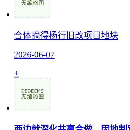
合体摘得杨行旧改项目地块
2026-06-07
+
两边就深化共赢合做、因地制宜